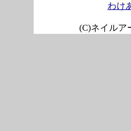
わけ
(C)ネイル